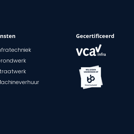
ensten
Gecertificeerd
nfratechniek
rondwerk
traatwerk
achineverhuur