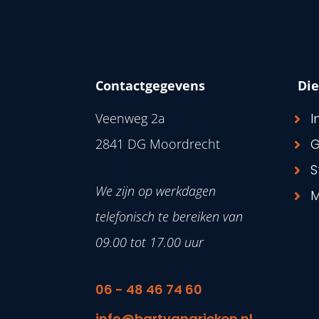
Contactgegevens
Di
Veenweg 2a
I
2841 DG Moordrecht
G
S
We zijn op werkdagen
M
telefonisch te bereiken van
09.00 tot 17.00 uur
06 - 48 46 74 60
info@bartvangrieken.nl